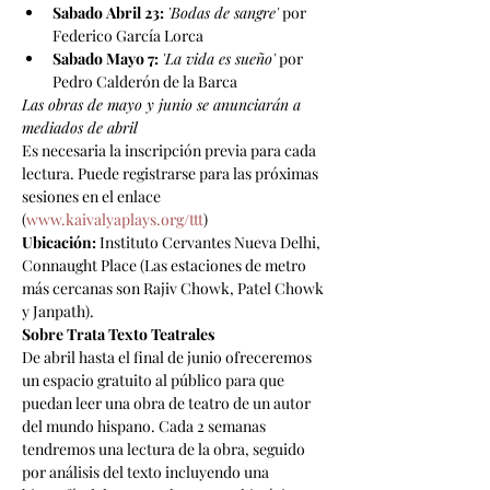
Sabado
Abril 23:
'Bodas de sangre'
 por 
Federico García Lorca
Sabado
Mayo 7:
'La vida es sueño'
 por 
Pedro Calderón de la Barca
Las obras de mayo y junio se anunciarán a 
mediados de abril
Es necesaria la inscripción previa para cada 
lectura. Puede registrarse para las próximas 
sesiones en el enlace 
(
www.kaivalyaplays.org/ttt
)
Ubicación:
 Instituto Cervantes Nueva Delhi, 
Connaught Place (Las estaciones de metro 
más cercanas son Rajiv Chowk, Patel Chowk 
y Janpath).
Sobre Trata Texto Teatrales
De abril hasta el final de junio ofreceremos 
un espacio gratuito al público para que 
puedan leer una obra de teatro de un autor 
del mundo hispano. Cada 2 semanas 
tendremos una lectura de la obra, seguido 
por análisis del texto incluyendo una 